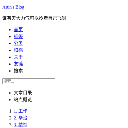
Artin's Blog
谁有天大力气可以拎着自己飞呀
首页
标签
分类
归档
关于
友链
搜索
文章目录
站点概览
1.
工作
2.
毕设
3.
精神