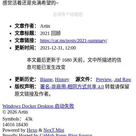
感觉活着还是充满希望的~
总得有个结尾吧
文章作者：
Artin
文章标题：
2021 回顾
文章链接：
https://cat.ms/posts/2021-summary/
更新时间：
2021-12-31, 12:00
本文最后更新于
1680
天前，文中所描述的信
息可能已发生改变
更新历史：
Blame
,
History
源文件：
Preview
,
.md Raw
版权声明：
署名-非商用-相同方式共享 4.0
转载请保留
原文链接及作者。
Windows Docker Desktop 启动失败
©
2026
Artin
Symbols：
43k
14016
18430
Powered by
Hexo
&
NexT.Mist
Proudly Hosted by
GitHub Pages
Blog Source