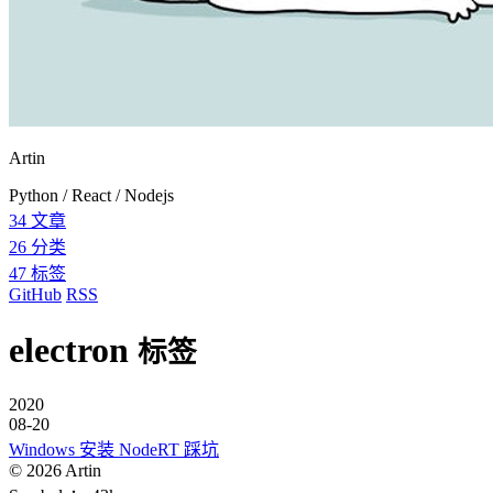
Artin
Python / React / Nodejs
34
文章
26
分类
47
标签
GitHub
RSS
electron
标签
2020
08-20
Windows 安装 NodeRT 踩坑
©
2026
Artin