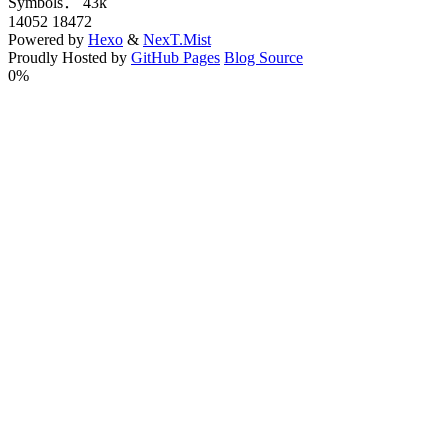
Symbols：
43k
14052
18472
Powered by
Hexo
&
NexT.Mist
Proudly Hosted by
GitHub Pages
Blog Source
0%