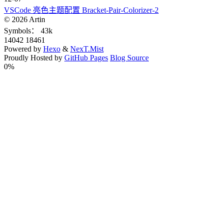
VSCode 亮色主题配置 Bracket-Pair-Colorizer-2
©
2026
Artin
Symbols：
43k
14042
18461
Powered by
Hexo
&
NexT.Mist
Proudly Hosted by
GitHub Pages
Blog Source
0%