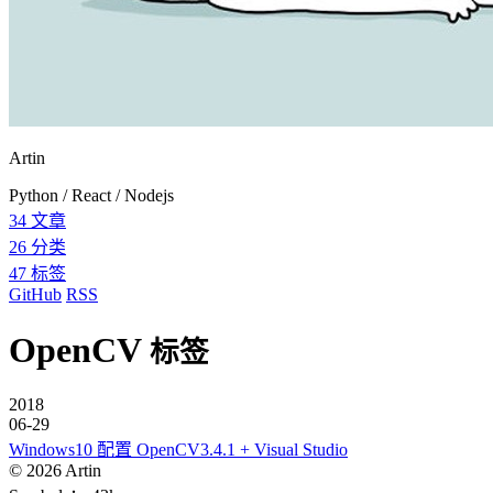
Artin
Python / React / Nodejs
34
文章
26
分类
47
标签
GitHub
RSS
OpenCV
标签
2018
06-29
Windows10 配置 OpenCV3.4.1 + Visual Studio
©
2026
Artin