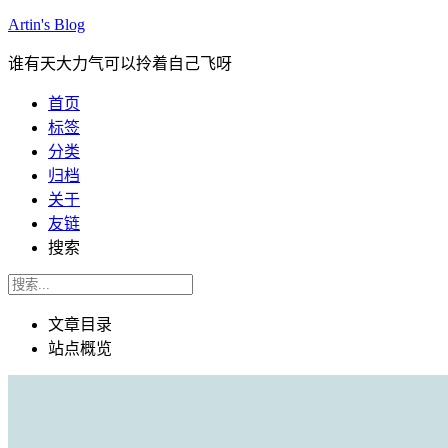
Artin's Blog
谁有天大力气可以拎着自己飞呀
首页
标签
分类
归档
关于
友链
搜索
文章目录
站点概览