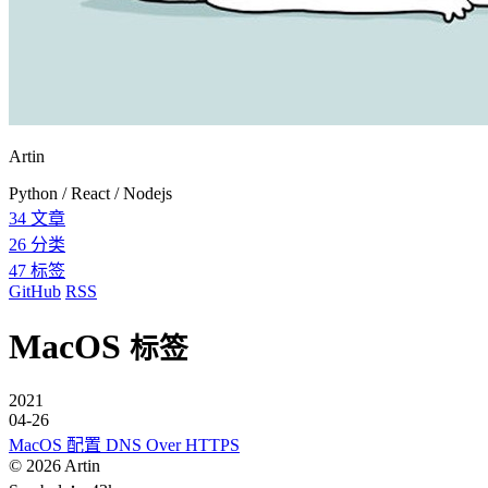
Artin
Python / React / Nodejs
34
文章
26
分类
47
标签
GitHub
RSS
MacOS
标签
2021
04-26
MacOS 配置 DNS Over HTTPS
©
2026
Artin