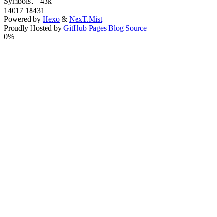
Symbols：
43k
14017
18431
Powered by
Hexo
&
NexT.Mist
Proudly Hosted by
GitHub Pages
Blog Source
0%