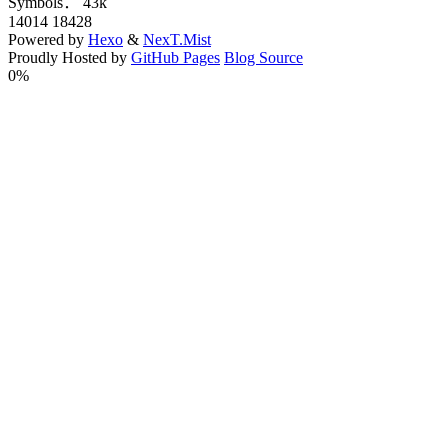
Symbols：
43k
14014
18428
Powered by
Hexo
&
NexT.Mist
Proudly Hosted by
GitHub Pages
Blog Source
0%