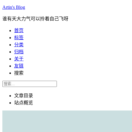
Artin's Blog
谁有天大力气可以拎着自己飞呀
首页
标签
分类
归档
关于
友链
搜索
文章目录
站点概览