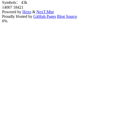
Symbols：
43k
14007
18421
Powered by
Hexo
&
NexT.Mist
Proudly Hosted by
GitHub Pages
Blog Source
0%