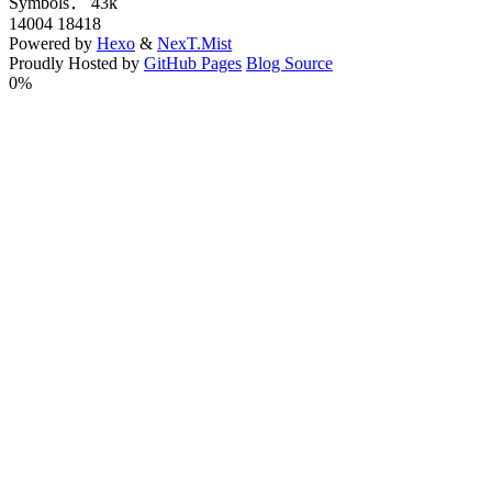
Symbols：
43k
14004
18418
Powered by
Hexo
&
NexT.Mist
Proudly Hosted by
GitHub Pages
Blog Source
0%