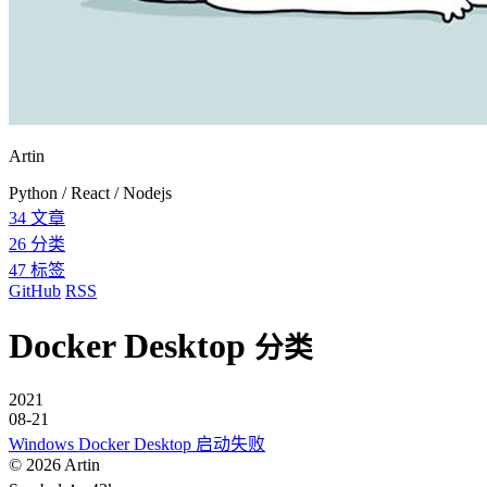
Artin
Python / React / Nodejs
34
文章
26
分类
47
标签
GitHub
RSS
Docker Desktop
分类
2021
08-21
Windows Docker Desktop 启动失败
©
2026
Artin